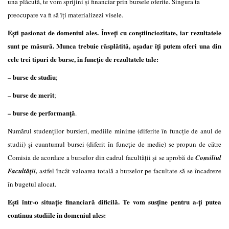
una plăcută, te vom sprijini și financiar prin bursele oferite. Singura ta
preocupare va fi să îți materializezi visele.
Ești pasionat de domeniul ales. Înveți cu conștiinciozitate, iar rezultatele
sunt pe măsură. Munca trebuie răsplătită, așadar îți putem oferi una din
cele trei tipuri de burse, în funcție de rezultatele tale:
burse de studiu
–
;
burse de merit
–
;
– burse de performanţă
.
Numărul studenţilor bursieri, mediile minime (diferite în funcţie de anul de
studii) şi cuantumul bursei (diferit în funcţie de medie) se propun de către
Comisia de acordare a burselor din cadrul facultăţii şi se aprobă de
Consiliul
Facultăţii,
astfel încât valoarea totală a burselor pe facultate să se încadreze
în bugetul alocat.
Ești într-o situație financiară dificilă. Te vom susține pentru a-ți putea
continua studiile în domeniul ales: