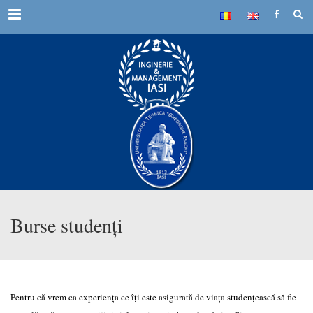
Menu
Burse studenți
Pentru că vrem ca experiența ce îți este asigurată de viața studențească să fie