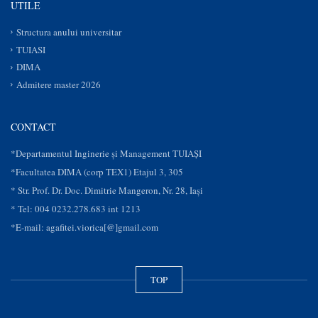
UTILE
Structura anului universitar
TUIASI
DIMA
Admitere master 2026
CONTACT
*Departamentul Inginerie și Management TUIAȘI
*Facultatea DIMA (corp TEX1) Etajul 3, 305
* Str. Prof. Dr. Doc. Dimitrie Mangeron, Nr. 28, Iaşi
* Tel: 004 0232.278.683 int 1213
*E-mail: agafitei.viorica[@]gmail.com
TOP