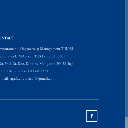
ONTACT
epartamentul Inginerie și Management TUIAȘI
acultatea DIMA (corp TEX1) Etajul 3, 305
Str. Prof. Dr. Doc. Dimitrie Mangeron, Nr. 28, Iaşi
Tel: 004 0232.278.683 int 1213
-mail: agafitei.viorica[@]gmail.com