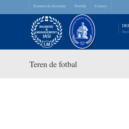
Examen de disertație
Noutăți
Contact
DE
Ingi
Teren de fotbal