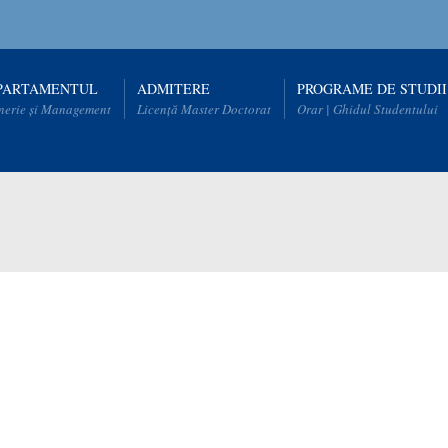
PARTAMENTUL
ADMITERE
PROGRAME DE STUDII
nerie și Management
Licență Master Doctorat
Orar | Ghidul Studentului