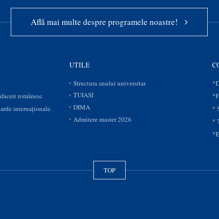
Află mai multe despre programele noastre!
UTILE
C
Structura anului universitar
*D
TUIASI
 afaceri românesc
*F
DIMA
darde internaționale.
* 
Admitere master 2026
* 
*E
TOP