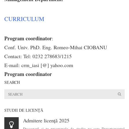
CURRICULUM
Program coordinator
:
Conf. Univ. PhD. Eng. Romeo-Mihai CIOBANU
Contact: Tel: 0232 278683/1215
E-mail: crm_iasi [@] yahoo.com
Program coordinator
SEARCH
STUDII DE LICENŢĂ
Admitere licență 2025
Descoperă şi tu programele de studiu pe care Departamentul