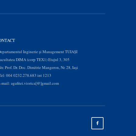
ONTACT
epartamentul Inginerie și Management TUIAȘI
acultatea DIMA (corp TEX1) Etajul 3, 305
Str. Prof. Dr. Doc. Dimitrie Mangeron, Nr. 28, Iaşi
Tel: 004 0232.278.683 int 1213
-mail: agafitei.viorica[@]gmail.com