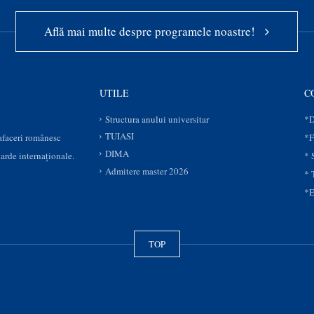
Află mai multe despre programele noastre!
UTILE
C
Structura anului universitar
*D
TUIASI
 afaceri românesc
*F
DIMA
darde internaționale.
* 
Admitere master 2026
* 
*E
TOP