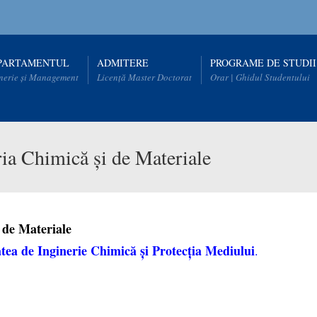
PARTAMENTUL
ADMITERE
PROGRAME DE STUDII
nerie și Management
Licență Master Doctorat
Orar | Ghidul Studentului
ia Chimică și de Materiale
 de Materiale
tea de Inginerie Chimică și Protecția Mediului
.