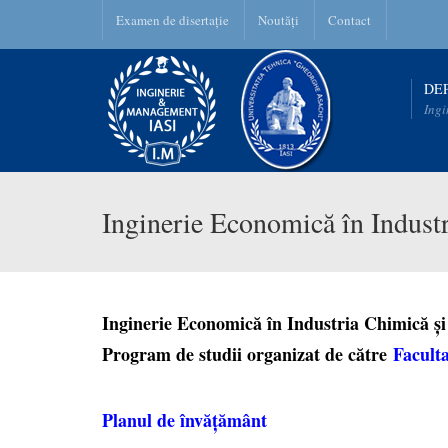
Examen de disertație
Noutăți
Contact
DE
Ingi
Inginerie Economică în Industr
Inginerie Economică în Industria Chimică și
Program de studii organizat de către
Faculta
Planul de învățământ