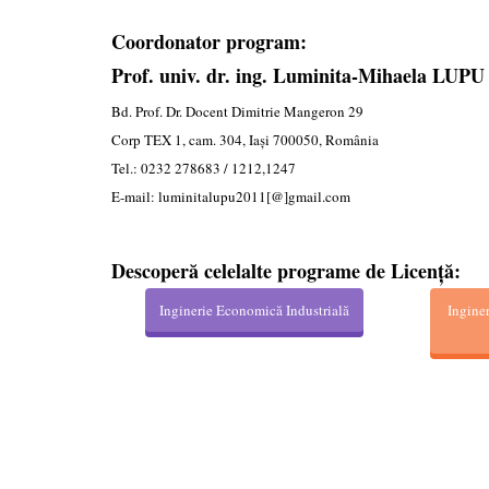
Coordonator program:
Prof. univ. dr. ing. Luminita-Mihaela LUP
Bd. Prof. Dr. Docent Dimitrie Mangeron 29
Corp TEX 1, cam. 304, Iaşi 700050, România
Tel.: 0232 278683 / 1212,1247
E-mail: luminitalupu2011[@]gmail.com
Descoperă celelalte programe de Licență:
Inginerie Economică Industrială
Ingine