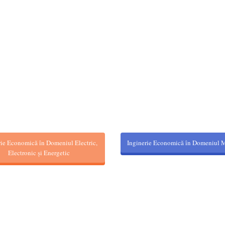
U
rie Economică în Domeniul Electric,
Inginerie Economică în Domeniul 
Electronic și Energetic