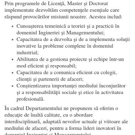
Prin programele de Licență, Master și Doctorat
implementate dezvoltăm competențele esențiale care
răspund provocărilor misiunii noastre. Acestea includ:
Cunoașterea temeinică a teoriei și a practicii în
domeniul Ingineriei și Managementului;
Capacitatea de a dezvolta și de a implementa soluții
inovative la probleme complexe în domeniul
industrial;
Abilitatea de a gestiona proiecte și echipe într-un
mod eficient și responsabil;
Capacitatea de a comunica eficient cu colegii,
clienții și partenerii de afaceri;
Conștientizarea importanței mediului înconjurător
și a responsabilității sociale și etice în activitatea
profesională.
În cadrul Departamentului ne propunem să oferim o
educație de înaltă calitate, cu o abordare
interdisciplinară, adaptată nevoilor actuale și viitoare ale
mediului de afaceri, pentru a forma lideri inovatori în
domeniul Ingineriei și Managementului.