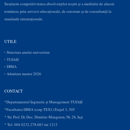
Susţinem competitivitatea absolvenților noștri și a mediului de afaceri
românesc prin servicii educaţionale, de cercetare şi de consultanţă la
standarde internaționale.
UTILE
Structura anului universitar
TUIASI
DIMA
Admitere master 2026
CONTACT
*Departamentul Inginerie și Management TUIAȘI
*Facultatea DIMA (corp TEX1) Etajul 3, 305
* Str. Prof. Dr. Doc. Dimitrie Mangeron, Nr. 28, Iaşi
* Tel: 004 0232.278.683 int 1213