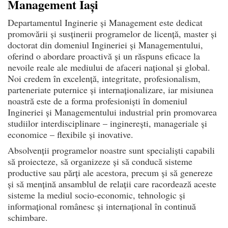
Management Iaşi
Departamentul Inginerie și Management este dedicat
promovării și susținerii programelor de licență, master și
doctorat din domeniul Ingineriei și Managementului,
oferind o abordare proactivă și un răspuns eficace la
nevoile reale ale mediului de afaceri național și global.
Noi credem în excelență, integritate, profesionalism,
parteneriate puternice și internaționalizare, iar misiunea
noastră este de a forma profesioniști în domeniul
Ingineriei și Managementului industrial prin promovarea
studiilor interdisciplinare – inginerești, manageriale și
economice – flexibile și inovative.
Absolvenții programelor noastre sunt specialiști capabili
să proiecteze, să organizeze și să conducă sisteme
productive sau părți ale acestora, precum și să genereze
și să mențină ansamblul de relații care racordează aceste
sisteme la mediul socio-economic, tehnologic și
informațional românesc și internațional în continuă
schimbare.