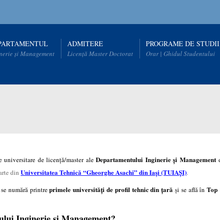
PARTAMENTUL
ADMITERE
PROGRAME DE STUDII
nerie și Management
Licență Master Doctorat
Orar | Ghidul Studentului
Departamentului Inginerie şi Management
le universitare de licenţă/master ale
d
Universitatea Tehnică “Gheorghe Asachi” din Iaşi (TUIAŞI)
rte din
.
primele universități de profil tehnic din ţară
Top 
, se numără printre
şi se află în
tului Inginerie şi Management?