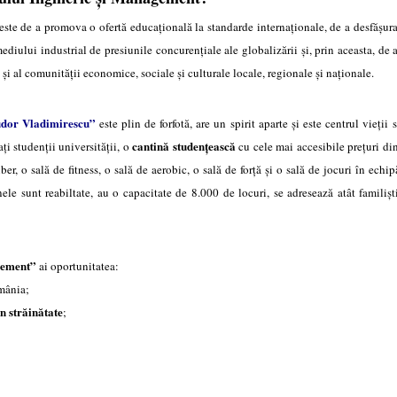
e de a promova o ofertă educaţională la standarde internaţionale, de a desfăşura 
diului industrial de presiunile concurenţiale ale globalizării şi, prin aceasta, de 
i şi al comunităţii economice, sociale şi culturale locale, regionale şi naţionale.
dor Vladimirescu”
este plin de forfotă, are un spirit aparte şi este centrul vieţii 
cantină studenţească
ţi studenţii universităţii, o
cu cele mai accesibile preţuri di
iber, o sală de fitness, o sală de aerobic, o sală de forţă şi o sală de jocuri în echip
ele sunt reabiltate, au o capacitate de 8.000 de locuri, se adresează atât familişti
gement”
ai oportunitatea:
mânia;
in străinătate
;