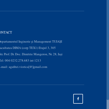
ONTACT
epartamentul Inginerie și Management TUIAȘI
acultatea DIMA (corp TEX1) Etajul 3, 305
Str. Prof. Dr. Doc. Dimitrie Mangeron, Nr. 28, Iaşi
Tel: 004 0232.278.683 int 1213
-mail: agafitei.viorica[@]gmail.com