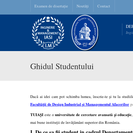
Examen de disertație
Noutăți
Contact
DE
Ingi
Ghidul Studentului
Dacă ai idei care pot schimba lumea, înscrie-te şi tu la studii
Facultăţii
de Design Industrial și Managementul Afacerilor
pa
TUIAŞI
universitate de cercetare avansată și educație
este o
mai bune instituţii de învăţământ superior din România.
I. De ce sa fii student in cadrul Departamen