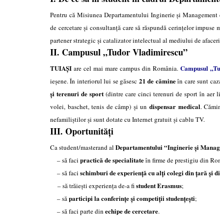
Pentru că
Misiunea Departamentului Inginerie şi Management est
de cercetare şi consultanţă care să răspundă cerinţelor impuse me
partener strategic şi catalizator intelectual al mediului de afacer
II. Campusul „Tudor Vladimirescu”
TUIAŞI
Campusul „Tu
are cel mai mare campus din România.
21 de cămine
ieşene. În interiorul lui se găsesc
în care sunt caza
și terenuri de sport
(dintre care cinci terenuri de sport în aer l
dispensar medical
volei, baschet, tenis de câmp) şi un
. Cămin
nefamiliştilor şi sunt dotate cu Internet gratuit şi cablu TV.
III. Oportunităţi
Departamentului “Inginerie şi Mana
Ca student/masterand al
practică de specialitate
– să faci
în firme de prestigiu din Ro
schimburi de experiență cu alți colegi din ţară şi d
– să faci
student Erasmus
– să trăieşti experienţa de-a fi
;
participi la conferinţe şi competiţii studenţeşti
– să
;
echipe de cercetare
– să faci parte din
.