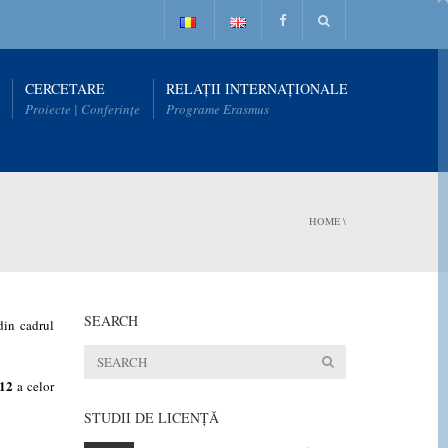
CERCETARE
RELAȚII INTERNAȚIONALE
Proiecte | Conferințe
Programe Erasmus
HOME
\
SEARCH
in cadrul
12
a celor
STUDII DE LICENŢĂ