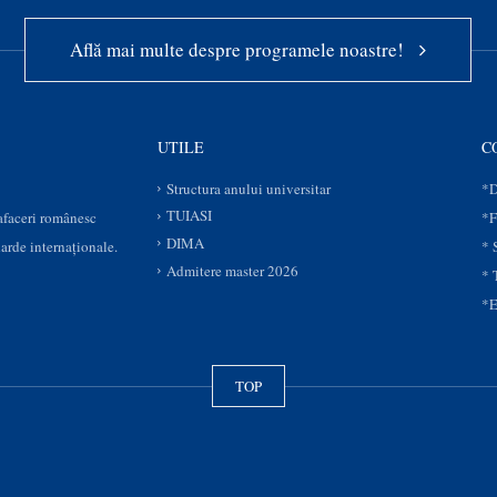
Află mai multe despre programele noastre!
UTILE
C
Structura anului universitar
*D
TUIASI
 afaceri românesc
*F
DIMA
darde internaționale.
* 
Admitere master 2026
* 
*E
TOP