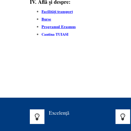
IV. Află şi despre:
Facilităţi transport
Burse
Programul Erasmus
Cantina TUIASI
Excelenţă