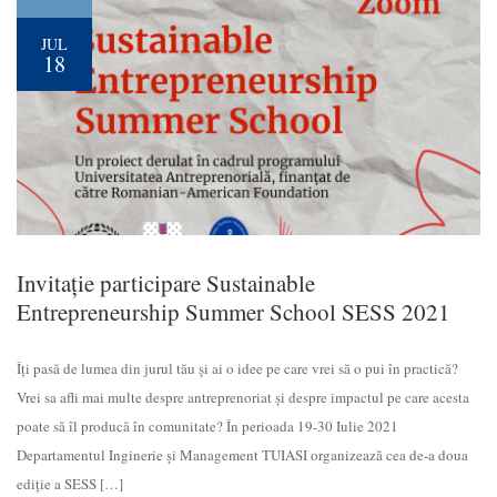
JUL
18
Invitație participare Sustainable
Entrepreneurship Summer School SESS 2021
Îți pasă de lumea din jurul tău și ai o idee pe care vrei să o pui în practică?
Vrei sa afli mai multe despre antreprenoriat și despre impactul pe care acesta
poate să îl producă în comunitate? În perioada 19-30 Iulie 2021
Departamentul Inginerie și Management TUIASI organizează cea de-a doua
ediție a SESS […]