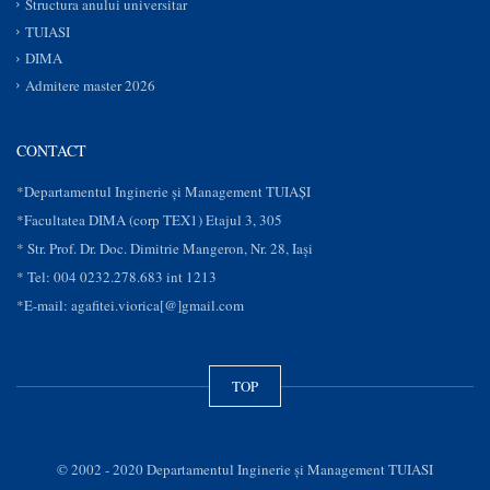
Structura anului universitar
TUIASI
DIMA
Admitere master 2026
CONTACT
*Departamentul Inginerie și Management TUIAȘI
*Facultatea DIMA (corp TEX1) Etajul 3, 305
* Str. Prof. Dr. Doc. Dimitrie Mangeron, Nr. 28, Iaşi
* Tel: 004 0232.278.683 int 1213
*E-mail: agafitei.viorica[@]gmail.com
TOP
© 2002 - 2020 Departamentul Inginerie şi Management TUIASI