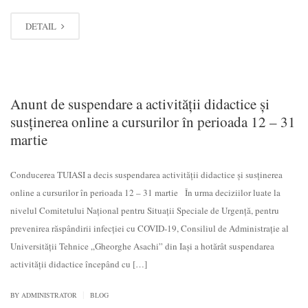
DETAIL
Anunt de suspendare a activității didactice și
susținerea online a cursurilor în perioada 12 – 31
martie
Conducerea TUIASI a decis suspendarea activității didactice și susținerea
online a cursurilor în perioada 12 – 31 martie În urma deciziilor luate la
nivelul Comitetului Național pentru Situații Speciale de Urgență, pentru
prevenirea răspândirii infecției cu COVID-19, Consiliul de Administrație al
Universității Tehnice „Gheorghe Asachi” din Iași a hotărât suspendarea
activității didactice începând cu […]
|
BY
ADMINISTRATOR
BLOG