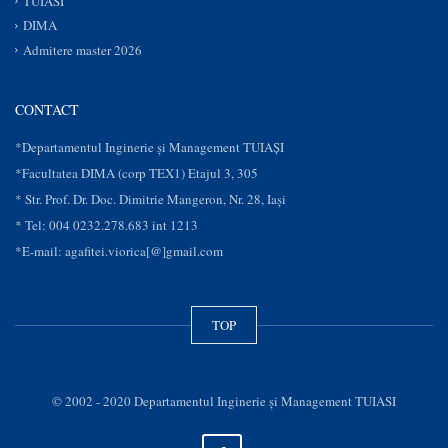
TUIASI
DIMA
Admitere master 2026
CONTACT
*Departamentul Inginerie și Management TUIAȘI
*Facultatea DIMA (corp TEX1) Etajul 3, 305
* Str. Prof. Dr. Doc. Dimitrie Mangeron, Nr. 28, Iaşi
* Tel: 004 0232.278.683 int 1213
*E-mail: agafitei.viorica[@]gmail.com
TOP
© 2002 - 2020 Departamentul Inginerie şi Management TUIASI