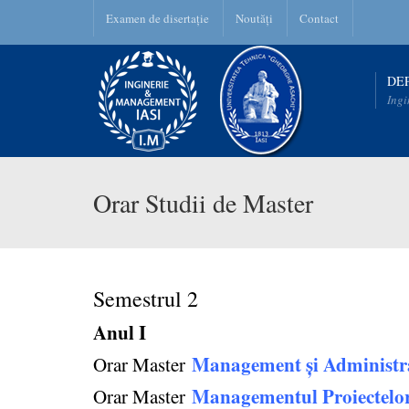
Examen de disertație
Noutăți
Contact
DE
Ingi
Orar Studii de Master
Semestrul 2
Anul I
Management
și Administr
Orar Master
Managementul Proiectelo
Orar Master