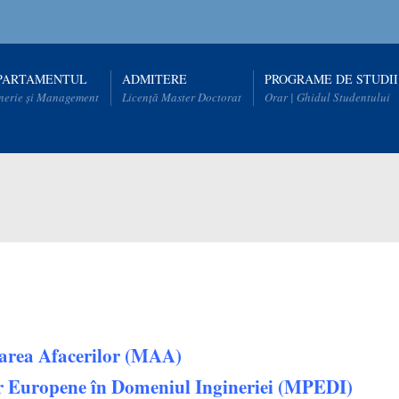
PARTAMENTUL
ADMITERE
PROGRAME DE STUDII
nerie și Management
Licență Master Doctorat
Orar | Ghidul Studentului
area Afacerilor (MAA)
r Europene în Domeniul Ingineriei (MPEDI)