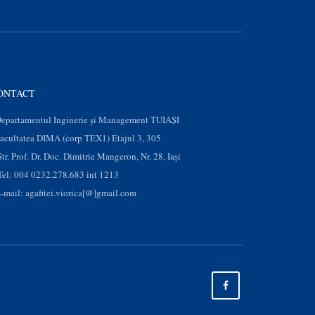
ONTACT
epartamentul Inginerie și Management TUIAȘI
acultatea DIMA (corp TEX1) Etajul 3, 305
Str. Prof. Dr. Doc. Dimitrie Mangeron, Nr. 28, Iaşi
Tel: 004 0232.278.683 int 1213
-mail: agafitei.viorica[@]gmail.com