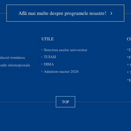
Află mai multe despre programele noastre!
UTILE
C
Structura anului universitar
*D
TUIASI
 afaceri românesc
*F
DIMA
darde internaționale.
* 
Admitere master 2026
* 
*E
TOP