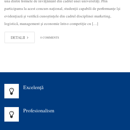
una dintre formele de învățământ din cadrul unei universități. Prin
participarea la acest concurs naţional, studenţii capabili de performanţe îşi
evidenţiază și verifică cunoştinţele din cadrul disciplinei marketing,
logistică, management și economie într-o competiţie cu […]
DETALII
0 COMMENTS
Excelenţă
Profesionalism