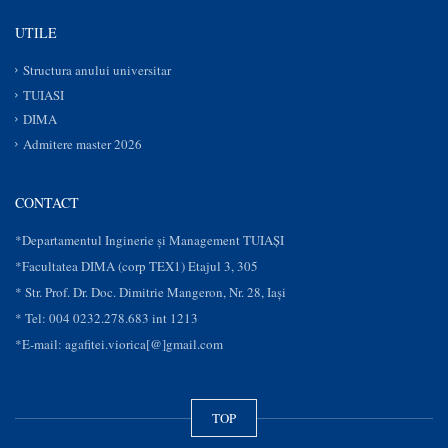
UTILE
Structura anului universitar
TUIASI
DIMA
Admitere master 2026
CONTACT
*Departamentul Inginerie și Management TUIAȘI
*Facultatea DIMA (corp TEX1) Etajul 3, 305
* Str. Prof. Dr. Doc. Dimitrie Mangeron, Nr. 28, Iaşi
* Tel: 004 0232.278.683 int 1213
*E-mail: agafitei.viorica[@]gmail.com
TOP