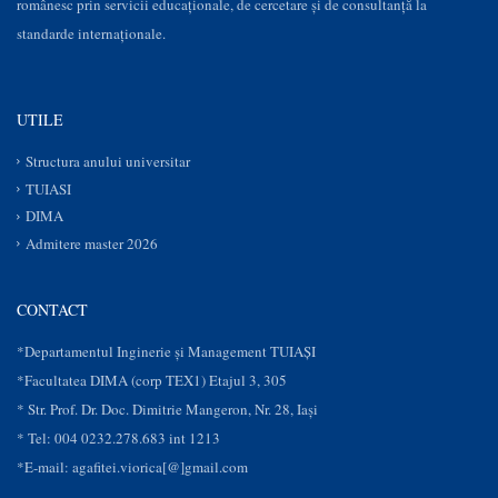
românesc prin servicii educaţionale, de cercetare şi de consultanţă la
standarde internaționale.
UTILE
Structura anului universitar
TUIASI
DIMA
Admitere master 2026
CONTACT
*Departamentul Inginerie și Management TUIAȘI
*Facultatea DIMA (corp TEX1) Etajul 3, 305
* Str. Prof. Dr. Doc. Dimitrie Mangeron, Nr. 28, Iaşi
* Tel: 004 0232.278.683 int 1213
*E-mail: agafitei.viorica[@]gmail.com