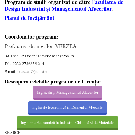
Program de studii organizat de către
Facultatea
de
Design Industrial și Managementul Afacerilor
.
Planul de învățământ
Coordonator program:
Prof. univ. dr. ing. Ion VERZEA
Bd. Prof. Dr. Docent Dimitrie Mangeron 29
Tel.: 0232 278683/1214
E-mail:
iverzea[@]tuiasi.ro
Descoperă celelalte programe de Licență:
Ingineria și Managementul Afacerilor
Inginerie Economică în Domeniul Mecanic
Inginerie Economică în Industria Chimică și de Materiale
SEARCH