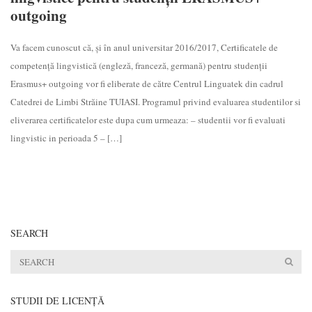
outgoing
Va facem cunoscut că, și în anul universitar 2016/2017, Certificatele de
competență lingvistică (engleză, franceză, germană) pentru studenții
Erasmus+ outgoing vor fi eliberate de către Centrul Linguatek din cadrul
Catedrei de Limbi Străine TUIASI. Programul privind evaluarea studentilor si
eliverarea certificatelor este dupa cum urmeaza: – studentii vor fi evaluati
lingvistic in perioada 5 – […]
SEARCH
STUDII DE LICENŢĂ