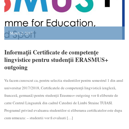
March 2, 2017
Informații Certificate de competențe
lingvistice pentru studenții ERASMUS+
outgoing
Va facem cunoscut ca, pentru selectia studentilor pentru semestrul 1 din anul
universitar 2017/2018, Certificatele de competență lingvistică (engleză,
franceză, germană) pentru studenții Erasmus+ outgoing vor fi eliberate de
catre Centrul Linguatek din cadrul Catedrei de Limbi Straine TUIASI.
Programul privind evaluarea studentilor si eliberarea certificatelor este dupa
cum urmeaza: – studentii vor fi evaluati […]