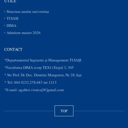
UTILE
Structura anului universitar
TUIASI
DIMA
Admitere master 2026
CONTACT
*Departamentul Inginerie și Management TUIAȘI
*Facultatea DIMA (corp TEX1) Etajul 3, 305
* Str. Prof. Dr. Doc. Dimitrie Mangeron, Nr. 28, Iaşi
* Tel: 004 0232.278.683 int 1213
*E-mail: agafitei.viorica[@]gmail.com
TOP