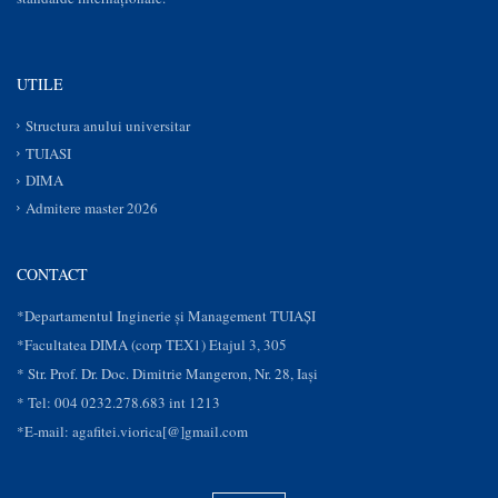
UTILE
Structura anului universitar
TUIASI
DIMA
Admitere master 2026
CONTACT
*Departamentul Inginerie și Management TUIAȘI
*Facultatea DIMA (corp TEX1) Etajul 3, 305
* Str. Prof. Dr. Doc. Dimitrie Mangeron, Nr. 28, Iaşi
* Tel: 004 0232.278.683 int 1213
*E-mail: agafitei.viorica[@]gmail.com