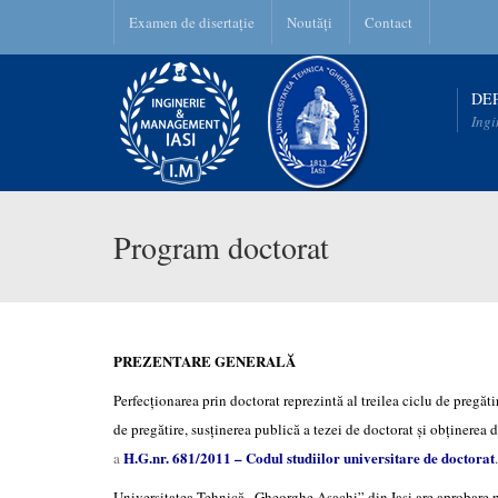
Examen de disertație
Noutăți
Contact
DE
Ingi
Program doctorat
PREZENTARE GENERALĂ
Perfecționarea prin doctorat reprezintă al treilea ciclu de pregă
de pregătire, susținerea publică a tezei de doctorat și obținerea
H.G.nr. 681/2011 – Codul studiilor universitare de doctorat
a
.
Universitatea Tehnică „Gheorghe Asachi” din Iași are aprobare 