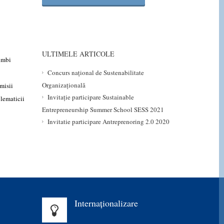
ULTIMELE ARTICOLE
Limbi
Concurs național de Sustenabilitate
Organizațională
misii
Invitație participare Sustainable
blematicii
Entrepreneurship Summer School SESS 2021
Invitatie participare Antreprenoring 2.0 2020
Internaționalizare