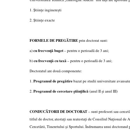
1. Științe inginerești
2. Științe exacte
FORMELE DE PREGĂTIRE
prin doctorat sunt:
cu frecvență buget
a)
– pentru o perioadă de 3 ani;
cu frecvență cu taxă
b)
– pentru o perioadă de 3 ani;
Doctoratul are două componente:
Programul de pregătire
1.
bazat pe studii universitare avansate
Programul de cercetare științifică
2.
(anul II și anul III)
CONDUCĂTORII DE DOCTORAT
– sunt profesori sau cercet
titlul de doctor, atestați sau reatestați de Consiliul Național de 
Cercetării, Tineretului și Sportului. Îndrumarea unui doctorand poa