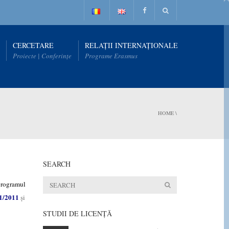
CERCETARE
RELAȚII INTERNAȚIONALE
Proiecte | Conferințe
Programe Erasmus
HOME
\
SEARCH
 programul
 1/2011
și
STUDII DE LICENŢĂ