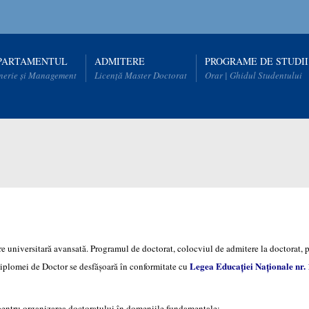
PARTAMENTUL
ADMITERE
PROGRAME DE STUDII
nerie și Management
Licență Master Doctorat
Orar | Ghidul Studentului
tire universitară avansată. Programul de doctorat, colocviul de admitere la doctorat,
Legea Educației Naționale nr.
 diplomei de Doctor se desfășoară în conformitate cu
pentru organizarea doctoratului în domeniile fundamentale: