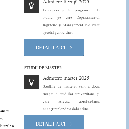
Admitere licență 2025
Descoperă şi tu programele de
studiu pe care Departamentul
Inginerie şi Management le-a creat
special pentru tine.
DETALII AICI
STUDII DE MASTER
Admitere master 2025
Studiile de masterat sunt a doua
treaptă a studiilor universitare, şi
care asigură aprofundarea
cunoştinţelor deja dobândite.
care au
i,
DETALII AICI
laterale a