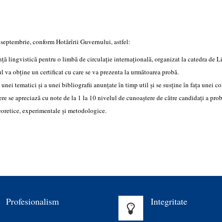
 septembrie, conform Hotărîrii Guvernului, astfel:
 lingvistică pentru o limbă de circulație internațională, organizat la catedra de 
l va obține un certificat cu care se va prezenta la următoarea probă.
ei tematici și a unei bibliografii anunțate în timp util și se susține în fața unei co
ere se apreciază cu note de la 1 la 10 nivelul de cunoaștere de către candidați a pro
 teoretice, experimentale și metodologice.
Profesionalism
Integritate