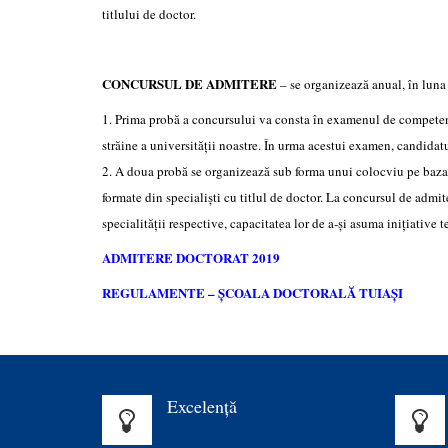
titlului de doctor.
CONCURSUL DE ADMITERE
– se organizează anual, în luna
1. Prima probă a concursului va consta în examenul de competență
străine a universității noastre. În urma acestui examen, candidatu
2. A doua probă se organizează sub forma unui colocviu pe baza un
formate din specialiști cu titlul de doctor. La concursul de admit
specialității respective, capacitatea lor de a-și asuma inițiative
ADMITERE DOCTORAT 2019
REGULAMENTE – ȘCOALA DOCTORALĂ TUIAȘI
Excelenţă