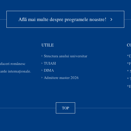
Află mai multe despre programele noastre!
UTILE
C
Structura anului universitar
*D
TUIASI
 afaceri românesc
*F
DIMA
darde internaționale.
* 
Admitere master 2026
* 
*E
TOP