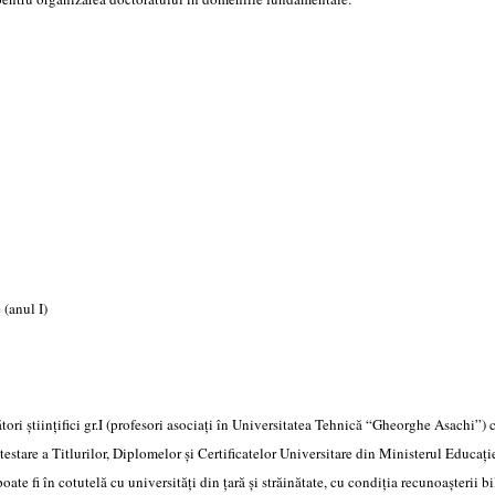
 (anul I)
ători științifici gr.I (profesori asociați în Universitatea Tehnică “Gheorghe Asachi”) 
Atestare a Titlurilor, Diplomelor și Certificatelor Universitare din Ministerul Educație
te fi în cotutelă cu universități din țară și străinătate, cu condiția recunoașterii bi