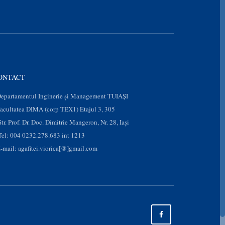
ONTACT
epartamentul Inginerie și Management TUIAȘI
acultatea DIMA (corp TEX1) Etajul 3, 305
Str. Prof. Dr. Doc. Dimitrie Mangeron, Nr. 28, Iaşi
Tel: 004 0232.278.683 int 1213
-mail: agafitei.viorica[@]gmail.com