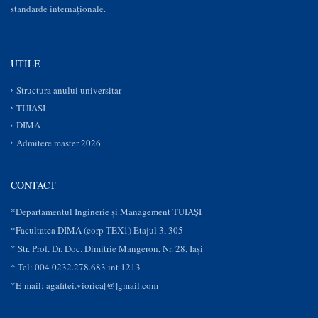
standarde internaționale.
UTILE
Structura anului universitar
TUIASI
DIMA
Admitere master 2026
CONTACT
*Departamentul Inginerie și Management TUIAȘI
*Facultatea DIMA (corp TEX1) Etajul 3, 305
* Str. Prof. Dr. Doc. Dimitrie Mangeron, Nr. 28, Iaşi
* Tel: 004 0232.278.683 int 1213
*E-mail: agafitei.viorica[@]gmail.com