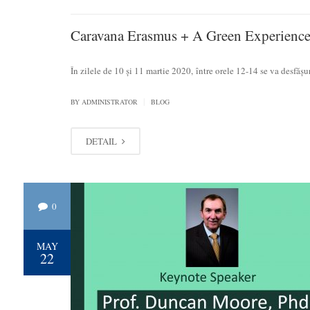
Caravana Erasmus + A Green Experienc
În zilele de 10 și 11 martie 2020, între orele 12-14 se va desf
|
BY
ADMINISTRATOR
BLOG
DETAIL
0
MAY
22