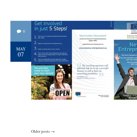
0
MAY
07
Older posts
→