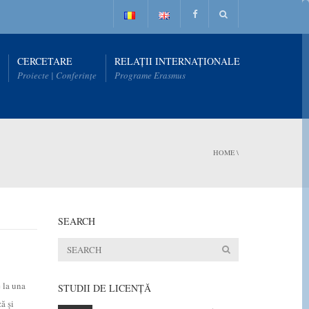
CERCETARE
RELAȚII INTERNAȚIONALE
Proiecte | Conferințe
Programe Erasmus
HOME
\
SEARCH
 la una
STUDII DE LICENŢĂ
ă și