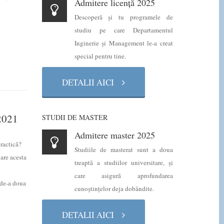
Admitere licență 2025
Descoperă şi tu programele de
studiu pe care Departamentul
Inginerie şi Management le-a creat
special pentru tine.
DETALII AICI
2021
STUDII DE MASTER
Admitere master 2025
practică?
Studiile de masterat sunt a doua
care acesta
treaptă a studiilor universitare, şi
care asigură aprofundarea
de-a doua
cunoştinţelor deja dobândite.
DETALII AICI