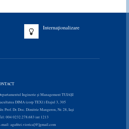
Internaționalizare
ONTACT
epartamentul Inginerie și Management TUIAȘI
acultatea DIMA (corp TEX1) Etajul 3, 305
Str. Prof. Dr. Doc. Dimitrie Mangeron, Nr. 28, Iaşi
Tel: 004 0232.278.683 int 1213
-mail: agafitei.viorica[@]gmail.com