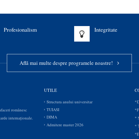
Profesionalism
Integritate
Află mai multe despre programele noastre!
UTILE
C
Structura anului universitar
*D
TUIASI
 afaceri românesc
*F
DIMA
darde internaționale.
* 
Admitere master 2026
* 
*E