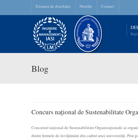
Examen de disertație
Noutăți
Contact
DE
Ingi
Blog
Concurs național de Sustenabilitate Orga
Concursul național de Sustenabilitate Organizațională se organiz
dintre formele de învățământ din cadrul unei universități. Prin pa