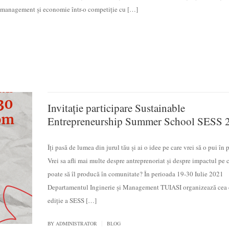
ă, management și economie într-o competiţie cu […]
Invitație participare Sustainable
Entrepreneurship Summer School SESS 
Îți pasă de lumea din jurul tău și ai o idee pe care vrei să o pui în 
Vrei sa afli mai multe despre antreprenoriat și despre impactul pe 
poate să îl producă în comunitate? În perioada 19-30 Iulie 2021
Departamentul Inginerie și Management TUIASI organizează cea 
ediție a SESS […]
|
BY
ADMINISTRATOR
BLOG