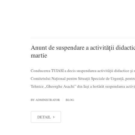
Anunt de suspendare a activității didactic
martie
Conducerea TUIASI a decis suspendarea activității didactice și s
Comitetului Național pentru Situații Speciale de Urgență, pentru
Tehnice „Gheorghe Asachi” din Iași a hotărât suspendarea activi
|
BY
ADMINISTRATOR
BLOG
DETAIL