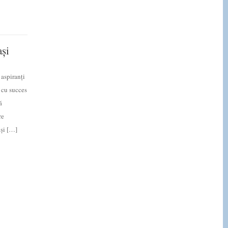
și
 aspiranţi
 cu succes
ă
re
 şi […]