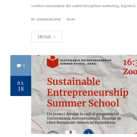
verifică cunoştinţele din cadrul disciplinei marketing, logistic
|
BY
ADMINISTRATOR
BLOG
DETAIL
0
JUL
18