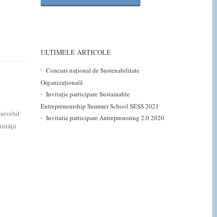
ULTIMELE ARTICOLE
Concurs național de Sustenabilitate
1
Organizațională
Invitație participare Sustainable
Entrepreneurship Summer School SESS 2021
 nivelul
Invitatie participare Antreprenoring 2.0 2020
sității