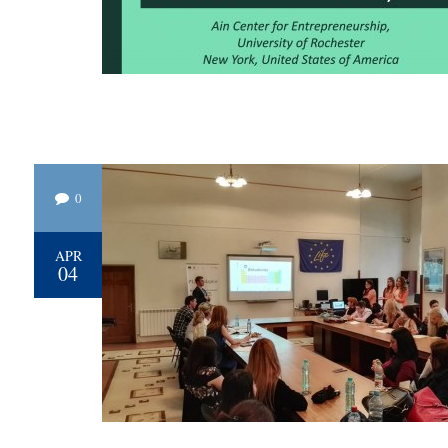
0
APR
04