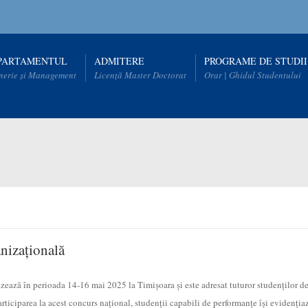
PARTAMENTUL
ADMITERE
PROGRAME DE STUDII
nerie și Management
Licență Master Doctorat
Orar | Ghidul Studentului
nizațională
ează în perioada 14-16 mai 2025 la Timișoara și este adresat tuturor studenților de
rticiparea la acest concurs naţional, studenţii capabili de performanţe îşi evidenţiaz