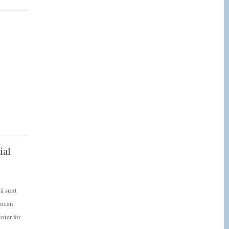
ial
lă sunt
uncan
nter for