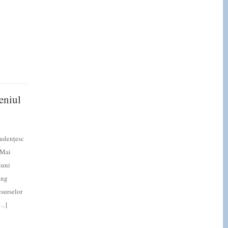
eniul
Studențesc
 Mai
iuni
ing
surselor
[…]