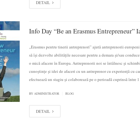
DETAIL
Info Day “Be an Erasmus Entrepreneur” Ia
„Erasmus pentru tinerii antreprenori” ajută antreprenorii europeni
să îşi dezvolte abilităţile necesare pentru a demara şi/sau conduce
o mică afacere în Europa. Antreprenorii noi se întâlnesc şi schimb
cunoştinţe şi idei de afaceri cu un antreprenor cu experienţă cu ca
efectuează un stagiu şi colaborează pe o perioadă cuprinsă între 1
|
BY
ADMINISTRATOR
BLOG
DETAIL