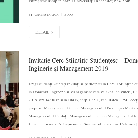
Entrepreneurship în cadrul Universității Rochester, New York.
|
BY
ADMINISTRATOR
BLOG
DETAIL
Invitație Cerc Științific Studențesc – Dom
Inginerie și Management 2019
Dragi studenți, Sunteți invitați să participați la Cercul Științific 
în Domeniul Inginerie și Management care va avea loc vineri, 10
2019, ora 14:00 în sala 104 B, corp TEX 1, Facultatea TPMI. Secț
propuse: Management General Managementul Producției Market
Managementul Calității Management financiar Managementul Re
Umane Inovare si Antreprenoriat Sustenabilitate si risc Cele mai 
|
BY
ADMINISTRATOR
BLOG