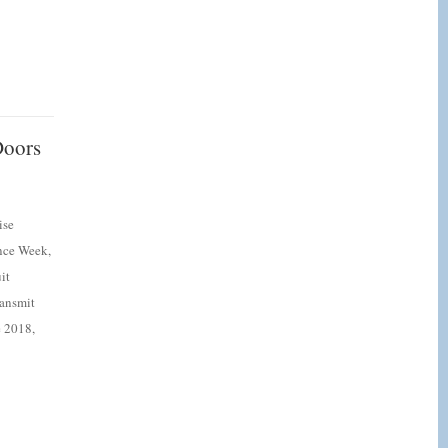
Doors
ise
nce Week,
it
ransmit
e 2018,