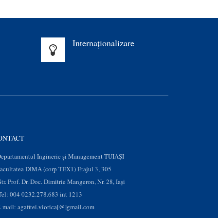
Internaționalizare
ONTACT
epartamentul Inginerie și Management TUIAȘI
acultatea DIMA (corp TEX1) Etajul 3, 305
Str. Prof. Dr. Doc. Dimitrie Mangeron, Nr. 28, Iaşi
Tel: 004 0232.278.683 int 1213
-mail: agafitei.viorica[@]gmail.com