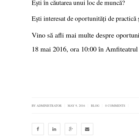
Ești în căutarea unui loc de muncă?
Ești interesat de oportunită
i de practică
ț
Vino să afli mai multe despre oportuni
18 mai 2016, ora 10:00 în Amfiteatrul
|
|
|
|
BY
ADMINISTRATOR
MAY 9, 2016
BLOG
0 COMMENTS