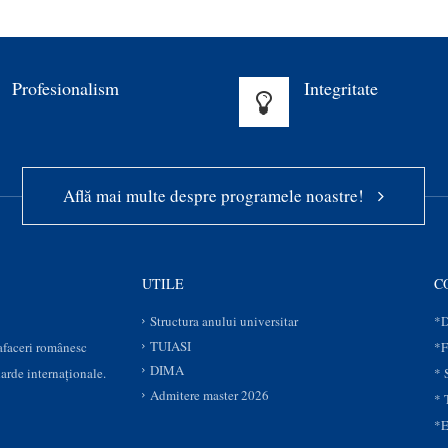
Profesionalism
Integritate
Află mai multe despre programele noastre!
UTILE
C
Structura anului universitar
*D
TUIASI
 afaceri românesc
*F
DIMA
darde internaționale.
* 
Admitere master 2026
* 
*E