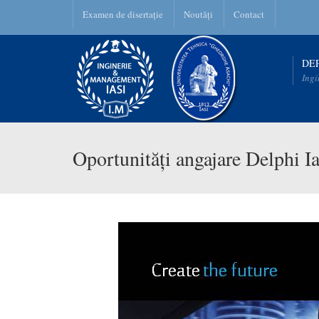
Examen de disertație
Noutăți
Contact
DE
Ingi
Oportunități angajare Delphi Ia