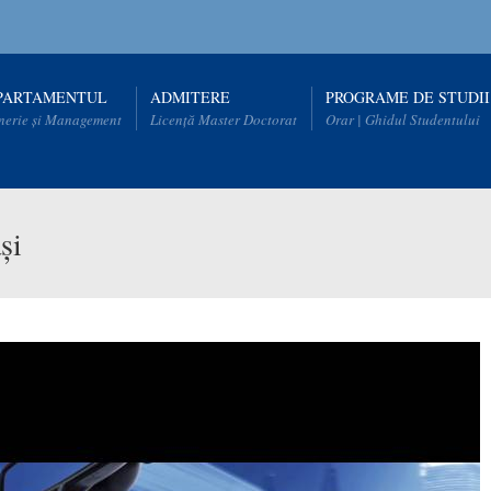
PARTAMENTUL
ADMITERE
PROGRAME DE STUDII
nerie și Management
Licență Master Doctorat
Orar | Ghidul Studentului
și