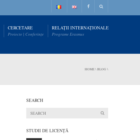
CERCETARE
RELAȚII INTERNAȚIONALE
Proiecte | Conferințe
Programe Erasmus
HOME
\
BLOG
\
SEARCH
STUDII DE LICENŢĂ