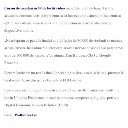
Cursurile constau in 89 de lectii video
impartite in 23 de teme. Printre
acestea se numara lectii despre cum sa iti lansezi un business online, cum sa
optimizezi site-ul, cum sa vinzi online sau cum sa provezi afacerea pe
dispozitive mobile.
„Ne asteptam ca pana la finalul anului in jur de 30.000 de studenti sa urmeze
aceste cursuri. Insa numarul celor care ar avea nevoie de acestea ar putea trece
usor de 100.000 de persoane”, a afirmat Dan Bulucea, CEO al Google
Romania.
Fiecare lectie are un test la final, iar cei aleg sa dea testele si le trec, primesc la
final o certificare din partea Google si IAB Europe.
Lansarea acestui program vine in contextul in care Romania este pe ultimul
loc in Uniunea Europeana in ceea ce priveste competente digitale, potrivit
Digital Economy & Society Index (DESI).
Wall-Street.ro
Sursa: