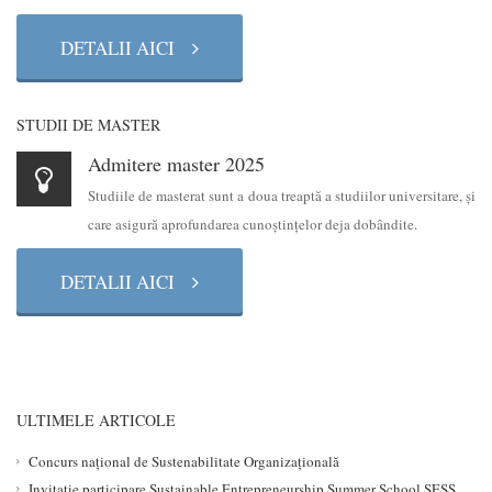
DETALII AICI
STUDII DE MASTER
Admitere master 2025
Studiile de masterat sunt a doua treaptă a studiilor universitare, şi
care asigură aprofundarea cunoştinţelor deja dobândite.
DETALII AICI
ULTIMELE ARTICOLE
Concurs național de Sustenabilitate Organizațională
Invitație participare Sustainable Entrepreneurship Summer School SESS