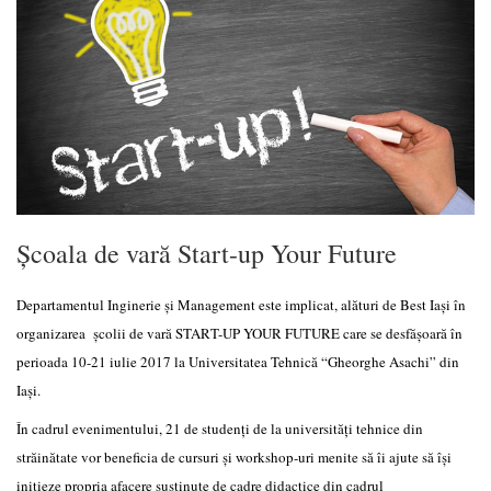
Școala de vară Start-up Your Future
Departamentul Inginerie și Management este implicat, alături de Best Iași în
organizarea școlii de vară START-UP YOUR FUTURE care se desfășoară în
perioada 10-21 iulie 2017 la Universitatea Tehnică “Gheorghe Asachi” din
Iași.
În cadrul evenimentului, 21 de studenți de la universități tehnice din
străinătate vor beneficia de cursuri și workshop-uri menite să îi ajute să își
inițieze propria afacere susținute de cadre didactice din cadrul