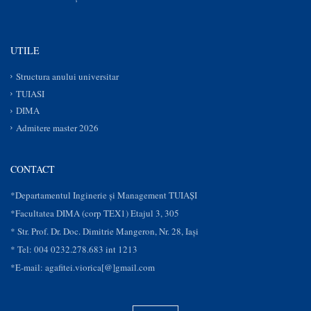
UTILE
Structura anului universitar
TUIASI
DIMA
Admitere master 2026
CONTACT
*Departamentul Inginerie și Management TUIAȘI
*Facultatea DIMA (corp TEX1) Etajul 3, 305
* Str. Prof. Dr. Doc. Dimitrie Mangeron, Nr. 28, Iaşi
* Tel: 004 0232.278.683 int 1213
*E-mail: agafitei.viorica[@]gmail.com