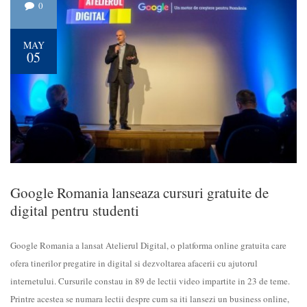
0
MAY
05
Google Romania lanseaza cursuri gratuite de
digital pentru studenti
Google Romania a lansat Atelierul Digital, o platforma online gratuita care
ofera tinerilor pregatire in digital si dezvoltarea afacerii cu ajutorul
internetului. Cursurile constau in 89 de lectii video impartite in 23 de teme.
Printre acestea se numara lectii despre cum sa iti lansezi un business online,