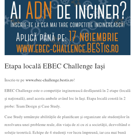
Etapa locală EBEC Challenge Iași
Înscrie-te pe
www.ebec-challenge.bestis.
ro
!
EBEC Challenge este o competiție inginerească desfășurată în 2 etape (locală
și națională), anul acesta ambele având loc în Iași. Etapa locală constă în 2
probe: Team Design și Case Study.
Case Study urmăreşte abilităţile de planificare şi organizare ale studenţilor în
rezolvarea unei probleme reale, din viaţa de zi cu zi a societăţii, dezvoltând o
soluţie teoretică. Echipe de 4 studenţi vor lucra împreună, iar cea mai bună