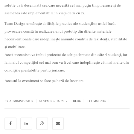
soluţie va fi desemnată cea care necesită cel mai puţin timp, resurse şi de
asemenea este implementabilă în viaţă de zi cu zi.
Team Design urmăreşte abilităţile practice ale studenţilor, astfel încât
provocarea constă în realizarea unui prototip din diferite materiale
neconvenţionale care îndeplineşte anumite condiţii de rezistenţă, stabilitate
şi mobilitate.
Acest mecanism va trebui proiectat de echipe formate din câte 4 studenţi, iar
la finalul competiţiei cel mai bun va fi cel care îndeplineşte cât mai multe din
condiţiile prestabilite pentru jurizare.
Accesul la eveniment se face pe bază de înscriere.
|
|
|
|
BY
ADMINISTRATOR
NOVEMBER 16, 2017
BLOG
0 COMMENTS