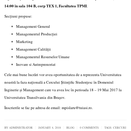
14:00 în sala 104 B, corp TEX 1, Facultatea TPMI
.
Secțiuni propuse:
Management General
Managementul Producției
Marketing
Management Calității
Managementul Resurselor Umane
Inovare si Antreprenoriat
Cele mai bune lucrări vor avea oportunitatea de a reprezenta Universitatea
noastră la faza națională a Cercului Științific Studențesc în Domeniul
Inginerie și Management care va avea loc în perioada 18 – 19 Mai 2017 la
Universitatea Transilvania din Brașov.
Înscrierile se fac pe adresa de email: mpislaru@tuiasi.ro.
|
|
|
|
BY
ADMINISTRATOR
JANUARY 4, 2018
BLOG
0 COMMENTS
TAGS:
CERCURI